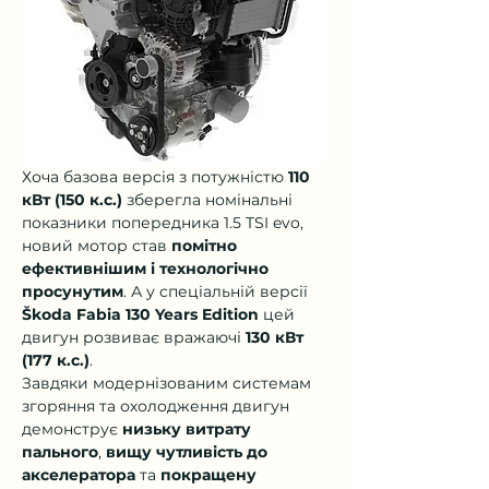
Хоча базова версія з потужністю 
110 
кВт (150 к.с.)
 зберегла номінальні 
показники попередника 1.5 TSI evo, 
новий мотор став 
помітно 
ефективнішим і технологічно 
просунутим
. А у спеціальній версії 
Škoda Fabia 130 Years Edition
 цей 
двигун розвиває вражаючі 
130 кВт 
(177 к.с.)
.
Завдяки модернізованим системам 
згоряння та охолодження двигун 
демонструє 
низьку витрату 
пального
, 
вищу чутливість до 
акселератора
 та 
покращену 