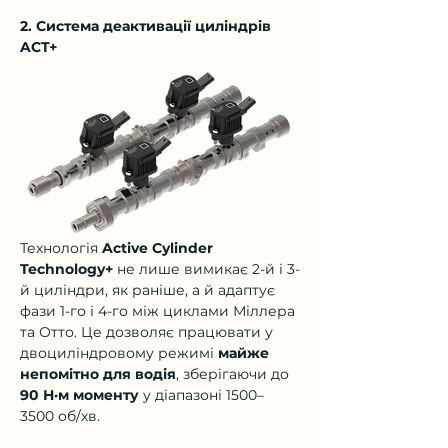
2. Система деактивації циліндрів 
ACT+
Технологія 
Active Cylinder 
Technology+
 не лише вимикає 2-й і 3-
й циліндри, як раніше, а й адаптує 
фази 1-го і 4-го між циклами Міллера 
та Отто. Це дозволяє працювати у 
двоциліндровому режимі 
майже 
непомітно для водія
, зберігаючи до 
90 Н·м моменту
 у діапазоні 1500–
3500 об/хв.