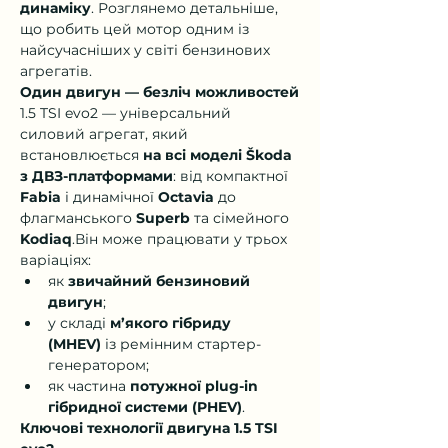
динаміку
. Розглянемо детальніше, 
що робить цей мотор одним із 
найсучасніших у світі бензинових 
агрегатів.
Один двигун — безліч можливостей
1.5 TSI evo2 — універсальний 
силовий агрегат, який 
встановлюється 
на всі моделі Škoda 
з ДВЗ-платформами
: від компактної 
Fabia
 і динамічної 
Octavia
 до 
флагманського 
Superb
 та сімейного 
Kodiaq
.Він може працювати у трьох 
варіаціях:
як 
звичайний бензиновий 
двигун
;
у складі 
м’якого гібриду 
(MHEV)
 із ремінним стартер-
генератором;
як частина 
потужної plug-in 
гібридної системи (PHEV)
.
Ключові технології двигуна 1.5 TSI 