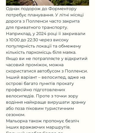
Однак подорож до Форментору 
потребує планування. У літні місяці 
дорога з Полленси часто закрита 
для приватного транспорту. 
Наприклад, у 2024 році її закривали 
з 10:00 до 22:30 через високу 
популярність локації та обмежену 
кількість паркомісць біля маяка. 
Якщо ви не потрапляєте у відкритий 
часовий проміжок, можна 
скористатися автобусом з Полленси. 
Інший варіант – велосипед, адже на 
острові багато пунктів прокату 
професійно підготовлених 
велосипедів. Проте з точки зору 
водіння найкраще вирушати зранку 
або поза піковим туристичним 
сезоном.
Мальорка також пропонує безліч 
інших вражаючих маршрутів. 