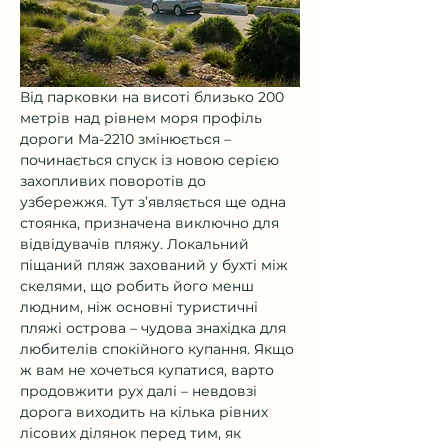
Від парковки на висоті близько 200 
метрів над рівнем моря профіль 
дороги Ma-2210 змінюється – 
починається спуск із новою серією 
захопливих поворотів до 
узбережжя. Тут з’являється ще одна 
стоянка, призначена виключно для 
відвідувачів пляжу. Локальний 
піщаний пляж захований у бухті між 
скелями, що робить його менш 
людним, ніж основні туристичні 
пляжі острова – чудова знахідка для 
любителів спокійного купання. Якщо 
ж вам не хочеться купатися, варто 
продовжити рух далі – невдовзі 
дорога виходить на кілька рівних 
лісових ділянок перед тим, як 