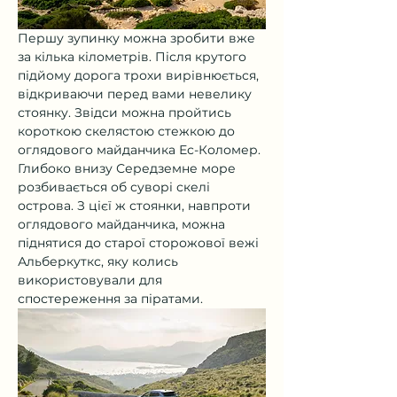
Першу зупинку можна зробити вже 
за кілька кілометрів. Після крутого 
підйому дорога трохи вирівнюється, 
відкриваючи перед вами невелику 
стоянку. Звідси можна пройтись 
короткою скелястою стежкою до 
оглядового майданчика Ес-Коломер. 
Глибоко внизу Середземне море 
розбивається об суворі скелі 
острова. З цієї ж стоянки, навпроти 
оглядового майданчика, можна 
піднятися до старої сторожової вежі 
Альберкуткс, яку колись 
використовували для 
спостереження за піратами.