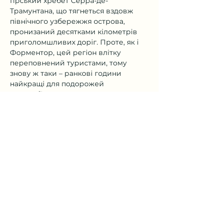
Гірський хребет Серра-де-
Трамунтана, що тягнеться вздовж 
північного узбережжя острова, 
пронизаний десятками кілометрів 
приголомшливих доріг. Проте, як і 
Форментор, цей регіон влітку 
переповнений туристами, тому 
знову ж таки – ранкові години 
найкращі для подорожей 
автомобілем.
Previous
Next