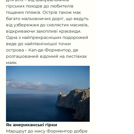
гірських походів до любителів 
піщаних пляжів. Острів також має 
багато мальовничих доріг, що ведуть 
від узбережжя до скелястих масивів, 
відкриваючи захопливі краєвиди. 
Одна з найпрекрасніших подорожей 
веде до найпівнічнішої точки 
острова – Кап-де-Форментор, де 
розташований відомий на листівках 
маяк.
Як американські гірки
Маршрут до мису Форментор добре 