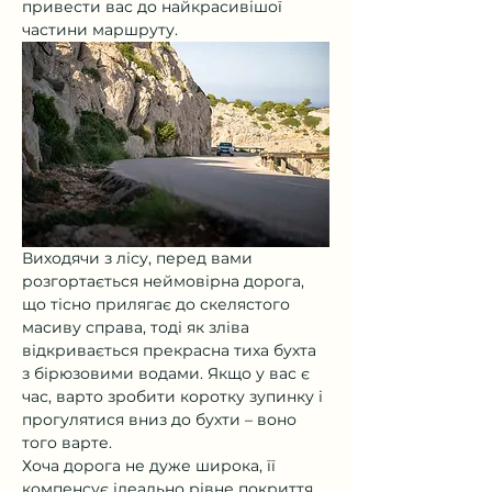
привести вас до найкрасивішої 
частини маршруту.
Виходячи з лісу, перед вами 
розгортається неймовірна дорога, 
що тісно прилягає до скелястого 
масиву справа, тоді як зліва 
відкривається прекрасна тиха бухта 
з бірюзовими водами. Якщо у вас є 
час, варто зробити коротку зупинку і 
прогулятися вниз до бухти – воно 
того варте.
Хоча дорога не дуже широка, її 
компенсує ідеально рівне покриття. 