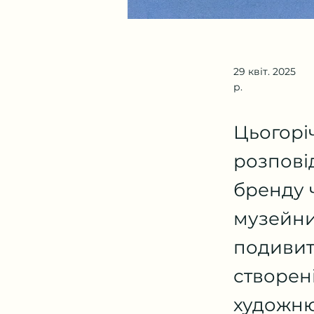
29 квіт. 2025
р.
Цьогоріч
розпові
бренду ч
музейни
подивит
створен
художню