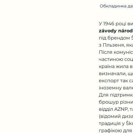
Обкладинка дат
У 1946 році 
závody národ
під брендом 
з Пльзеня, як
Після комуні
частиною соці
країна жила в
визначали, що
експорт так 
іноземну вал
Для підтримк
брошур різни
відділ AZNP, 
(відомий диза
традиція у Šk
графікою для 