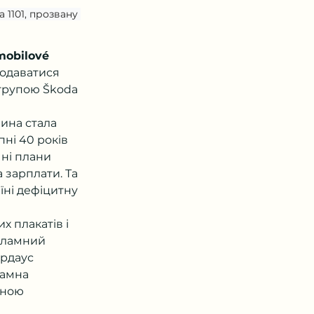
1101, прозвану 
obilové 
одаватися 
групою Škoda 
ина стала 
ні 40 років 
ні плани 
 зарплати. Та 
ні дефіцитну 
 плакатів і 
кламний 
ардаус 
ламна 
сною 