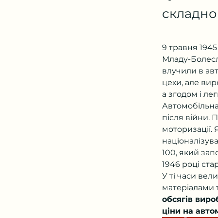
складног
9 травня 1945
Младу-Болесла
влучили в ав
цехи, але вир
а згодом і ле
Автомобільна
після війни. 
моторизації. 
націоналізува
100, який зап
1946 році ст
У ті часи ве
матеріалами т
обсягів вир
ціни на авто