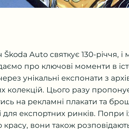
 Škoda Auto святкує 130-річчя, і 
даємо про ключові моменти в іст
ерез унікальні експонати з архів
х колекцій. Цього разу пропону
ись на рекламні плакати та бро
і для експортних ринків. Попри 
 красу, вони також розповідають