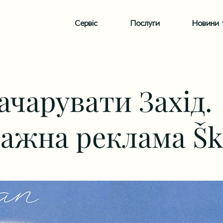
Сервіс
Послуги
Новини т
ачарувати Захід.
тажна реклама Š