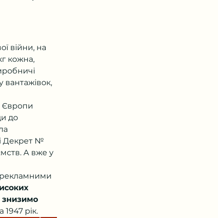
ї війни, на 
г кожна, 
иробничі 
 вантажівок, 
і Європи 
и до 
ла 
і Декрет № 
мств. А вже у 
я рекламними 
исоких 
 знизимо 
 1947 рік.