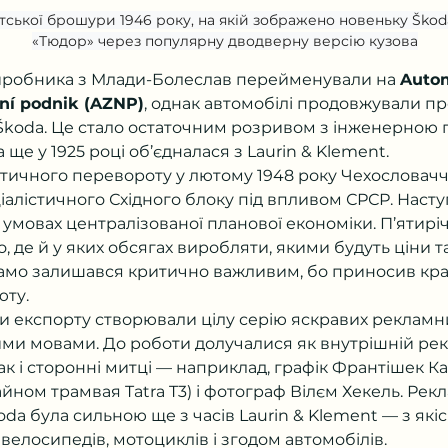
ської брошури 1946 року, на якій зображено новеньку Škoda 
«Тюдор» через популярну дводверну версію кузова
виробника з Млади-Болеслав перейменували на 
Autom
ní podnik (AZNP)
, однак автомобілі продовжували пр
Škoda. Це стало остаточним розривом з інженерною 
а ще у 1925 році об’єдналася з Laurin & Klement.
стичного перевороту у лютому 1948 року Чехословачч
алістичного Східного блоку під впливом СРСР. Наступ
 умовах централізованої планової економіки. П’ятиріч
, де й у яких обсягах виробляти, якими будуть ціни та
само залишався критично важливим, бо приносив краї
юту.
и експорту створювали цілу серію яскравих рекламних
ми мовами. До роботи долучалися як внутрішній ре
так і сторонні митці — наприклад, графік Франтішек К
йном трамвая Tatra T3) і фотограф Вілєм Хекель. Рек
oda була сильною ще з часів Laurin & Klement — з які
велосипедів, мотоциклів і згодом автомобілів.