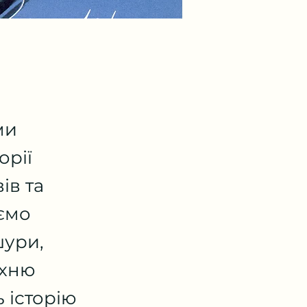
ми
орії
ів та
ємо
шури,
їхню
 історію