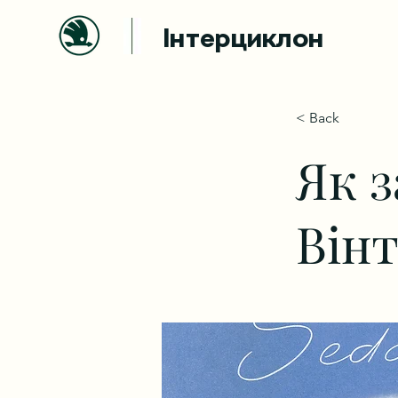
Інтерциклон
< Back
Як з
Він