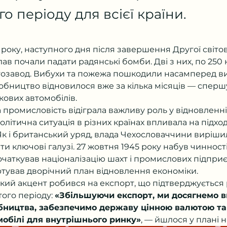
о періоду для всієї країни.
 року, наступного дня після завершення Другої світово
в почали падати радянські бомби. Дві з них, по 250 к
тозавод. Вибухи та пожежа пошкодили насамперед в
обництво відновилося вже за кілька місяців — спершу
гкових автомобілів.
 промисловість відіграла важливу роль у відновленн
Політична ситуація в різних країнах впливала на підход
Як і британський уряд, влада Чехословаччини виріши
ти ключові галузі. 27 жовтня 1945 року набув чинност
очаткував націоналізацію шахт і промислових підприє
артував дворічний план відновлення економіки.
ликий акцент робився на експорт, що підтверджуєтьс
ого періоду: 
«Збільшуючи експорт, ми досягнемо в
обництва, забезпечимо державу цінною валютою та
мобілі для внутрішнього ринку»
, — йшлося у плані на