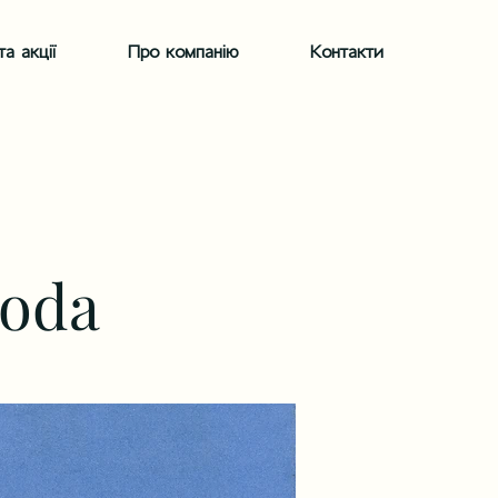
а акції
Про компанію
Контакти
koda