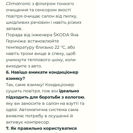
Climatronic
 з фільтром тонкого 
очищення та сенсором якості 
повітря очищає салон від пилку, 
шкідливих речовин і навіть різких 
запахів.
Порада від інженера ŠKODA Яна 
Гернчіжа: встановлюйте 
температуру близько 22 °C, або 
навіть трохи вище в спеку, щоб 
уникнути теплового шоку, коли 
виходите з авто.
6. Навіщо вмикати кондиціонер 
взимку?
Так, саме взимку! Кондиціонер 
сушить повітря, тож він 
ідеально 
підходить для боротьби з вологою
, 
яку ви заносите в салон на взутті та 
одязі. Автоматична система сама 
виявляє потребу в осушенні й 
активує компресор.
7. Як правильно користуватися 