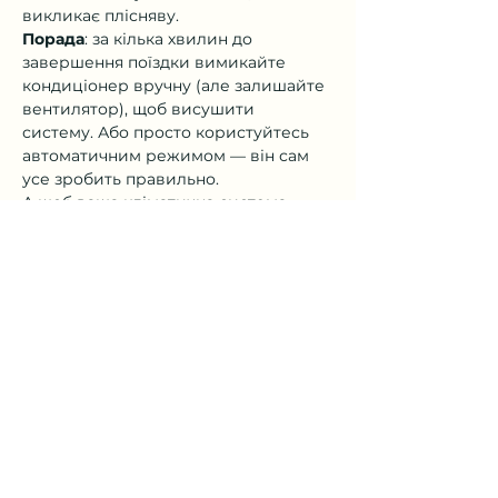
викликає плісняву.
Порада
: за кілька хвилин до 
завершення поїздки вимикайте 
кондиціонер вручну (але залишайте 
вентилятор), щоб висушити 
систему. Або просто користуйтесь 
автоматичним режимом — він сам 
усе зробить правильно.
А щоб ваша кліматична система 
працювала бездоганно — 
звертайтеся на сервіс 
ŠKODA 
Інтерциклон
. Ми 
виконуємо сезонне 
обслуговування, повну діагностику, 
заправку, чистку та ремонт 
кондиціонерів.
Консультація та запис: +380 67 381 72 
72
Previous
Next
Записатись онлайн