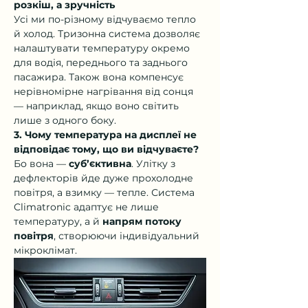
розкіш, а зручність
Усі ми по-різному відчуваємо тепло 
й холод. Тризонна система дозволяє 
налаштувати температуру окремо 
для водія, переднього та заднього 
пасажира. Також вона компенсує 
нерівномірне нагрівання від сонця 
— наприклад, якщо воно світить 
лише з одного боку.
3. Чому температура на дисплеї не 
відповідає тому, що ви відчуваєте?
Бо вона — 
суб’єктивна
. Улітку з 
дефлекторів йде дуже прохолодне 
повітря, а взимку — тепле. Система 
Climatronic адаптує не лише 
температуру, а й 
напрям потоку 
повітря
, створюючи індивідуальний 
мікроклімат.