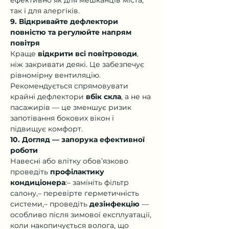
так і для алергіків.
9. Відкривайте дефлектори 
повністю та регулюйте напрям 
повітря
Краще 
відкрити всі повітроводи
, 
ніж закривати деякі. Це забезпечує 
рівномірну вентиляцію. 
Рекомендується спрямовувати 
крайні дефлектори 
вбік скла
, а не на 
пасажирів — це зменшує ризик 
запотівання бокових вікон і 
підвищує комфорт.
10. Догляд — запорука ефективної 
роботи
Навесні або влітку обов’язково 
проведіть 
профілактику 
кондиціонера
:– замініть фільтр 
салону,– перевірте герметичність 
системи,– проведіть 
дезінфекцію
 — 
особливо після зимової експлуатації, 
коли накопичується волога, що 