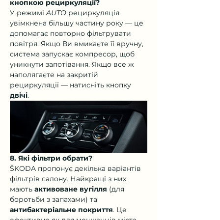
кнопкою рециркуляції?
У режимі 
AUTO
 рециркуляція 
увімкнена більшу частину року — це 
допомагає повторно фільтрувати 
повітря. Якщо Ви вмикаєте її вручну, 
система запускає компресор, щоб 
уникнути запотівання. Якщо все ж 
наполягаєте на закритій 
рециркуляції — натисніть кнопку 
двічі
.
8. Які фільтри обрати?
ŠKODA пропонує декілька варіантів 
фільтрів салону. Найкращі з них 
мають 
активоване вугілля
 (для 
боротьби з запахами) та 
антибактеріальне покриття
. Це 
ефективно як для мешканців міста, 