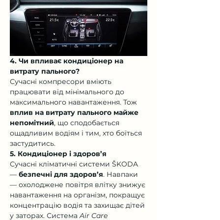
4. Чи впливає кондиціонер на 
витрату пального?
Сучасні компресори вміють 
працювати від мінімального до 
максимального навантаження. Тож 
вплив на витрату пального майже 
непомітний
, що сподобається 
ощадливим водіям і тим, хто боїться 
застудитись.
5. Кондиціонер і здоров’я
Сучасні кліматичні системи ŠKODA 
— 
безпечні для здоров’я
. Навпаки 
— охолоджене повітря влітку знижує 
навантаження на організм, покращує 
концентрацію водія та захищає дітей 
у заторах. Система 
Air Care 