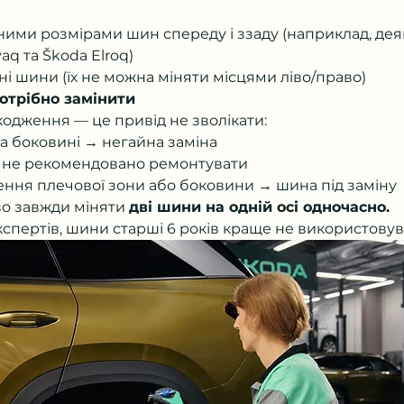
зними розмірами шин спереду і ззаду (наприклад, деякі
aq та Škoda Elroq)
і шини (їх не можна міняти місцями ліво/право)
отрібно замінити
кодження — це привід не зволікати:
а боковині → негайна заміна
 не рекомендовано ремонтувати
ння плечової зони або боковини → шина під заміну
о завжди міняти 
дві шини на одній осі одночасно.
кспертів, шини старші 6 років краще не використовув