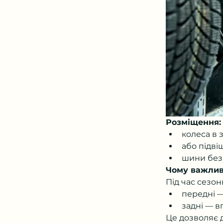
Розміщення:
колеса в 
або підві
шини без
Чому важлив
Під час сезо
передні 
задні — в
Це дозволяє 