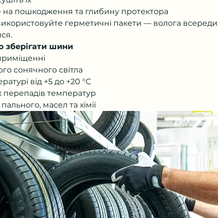
е на пошкодження та глибину протектора
використовуйте герметичні пакети — волога всереди
ся.
о зберігати шини
 приміщенні
го сонячного світла
ратурі від +5 до +20 °C
х перепадів температур
 пального, масел та хімії