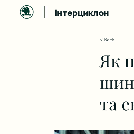
Інтерциклон
< Back
Як 
шин
та е