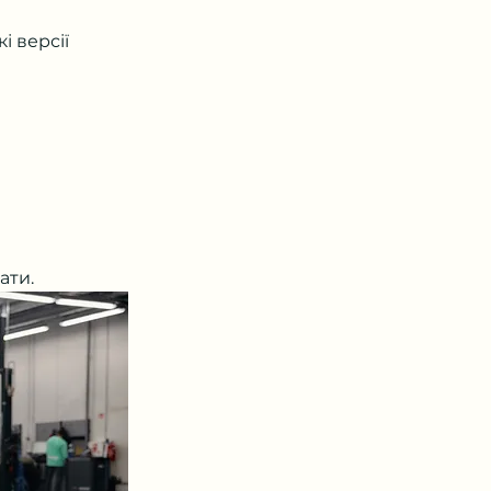
 версії 
ати.