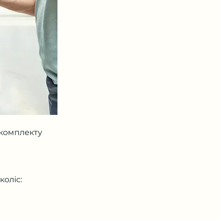
 комплекту
м
коліс: