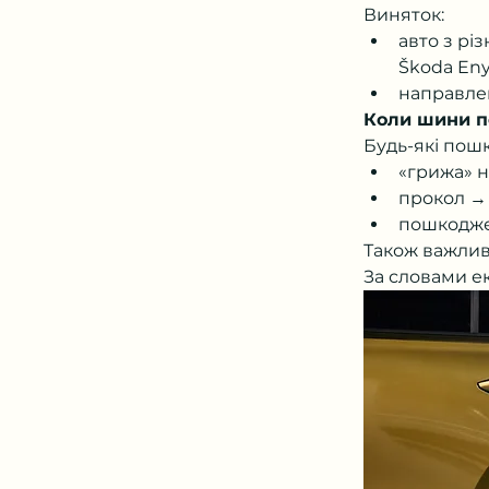
Виняток:
авто з рі
Škoda Eny
направлен
Коли шини п
Будь-які пош
«грижа» н
прокол →
пошкодже
Також важлив
За словами е