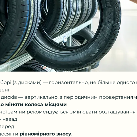
зборі (з дисками) — горизонтально, не більше одного
шені
 дисків — вертикально, з періодичним провертання
о міняти колеса місцями
нної заміни рекомендується змінювати розташування 
— назад
перед
досягти 
рівномірного зносу
.