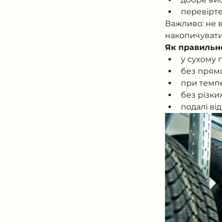
перевірт
Важливо: не 
накопичувати
Як правильн
у сухому
без прямо
при темпе
без різки
подалі від