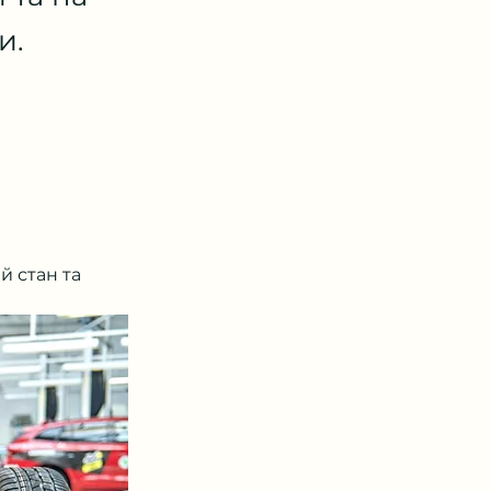
и.
 стан та 