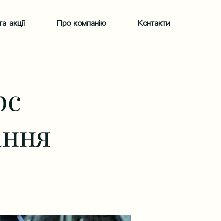
а акції
Про компанію
Контакти
рс
ання