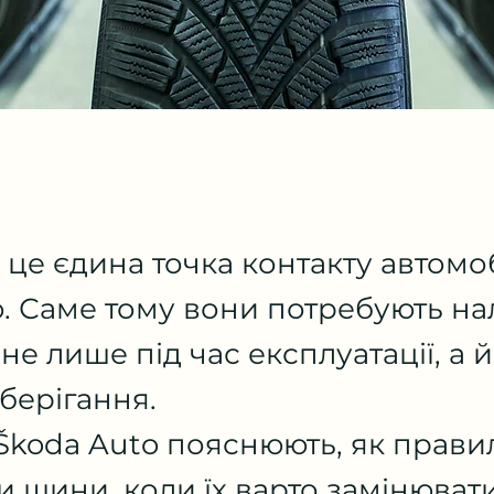
це єдина точка контакту автомоб
. Саме тому вони потребують н
не лише під час експлуатації, а й
берігання.
 Škoda Auto пояснюють, як прави
и шини, коли їх варто замінювати