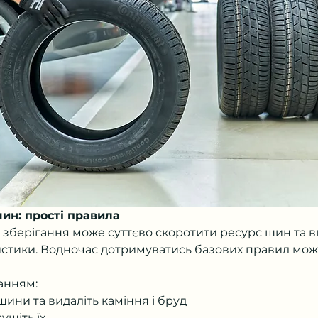
ин: прості правила
зберігання може суттєво скоротити ресурс шин та в
ристики. Водночас дотримуватись базових правил можн
анням:
ини та видаліть каміння і бруд
ушіть їх