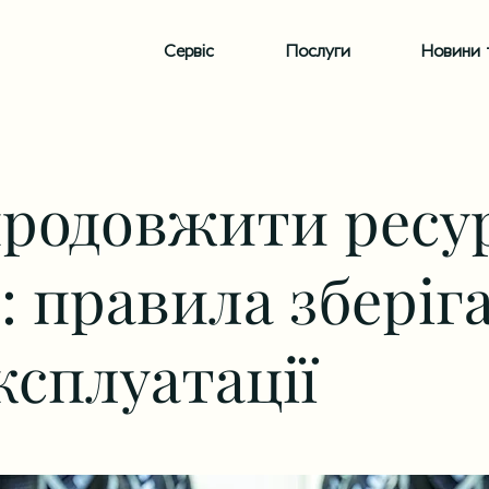
Сервіс
Послуги
Новини т
продовжити ресу
: правила зберіг
ксплуатації