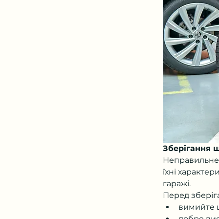
Зберігання ш
Неправильне 
їхні характе
гаражі.
Перед зберіг
вимийте ш
добре вис