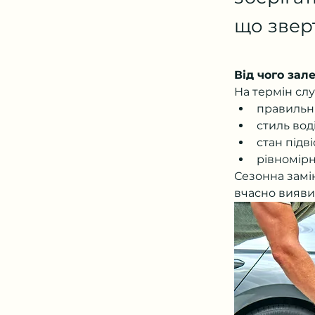
що зверт
Від чого за
На термін сл
правильн
стиль вод
стан підв
рівномірн
Сезонна замін
вчасно вияви