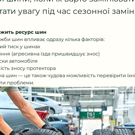
ати увагу під час сезонної замін
лежить ресурс шин
ужби шин впливає одразу кілька факторів:
ий тиск у шинах
іння (агресивна їзда пришвидшує знос)
іски автомобіля
ість зносу протектора
а шин — це також чудова можливість перевірити їхній
ти проблеми.