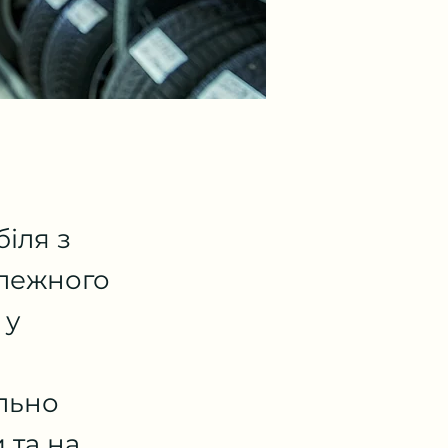
іля з
алежного
 у
льно
 та на